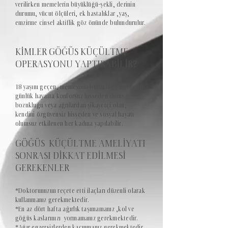
verilirken memelerin büyüklüğü-şekli, derinin
durumu, vücut ölçüleri, ek hastalıklar ,yaş,
emzirme cinsel aktiflik göz önünde bulundurulur.
KİMLER GÖĞÜS KÜÇÜLTME
OPERASYONU YAPTIRABİLİR?
18 yaşını geçen, memesinin büyüklüğü nedeniyle
günlük hayatta konforsuz hisseden duruş
bozukluğu veya ağrılardan şikayetçi olan,
kendini özgüvensiz hisseden ve sosyal hayatı
olumsuz etkilenen her kadına yapılabilir.
GÖĞÜS KÜÇÜLTME AMELİYATI
SONRASI DİKKAT EDİLMESİ
GEREKENLER
*Doktorunuzun reçete etti ilaçları düzenli olarak
kullanmanız gerekmektedir.
*En az dört hafta ağırlık taşımamanız ,kol ve
göğüs kaslarınızı yormamanız gerekmektedir.
*Ağır egzersizlerden kaçınmanız gerekmektedir.