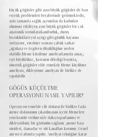
Küçük göğüsler gibi aşırı büyük göğüsler de bazı
estetik problemleri beraberinde getirmektedir,
aynı zamanda sağlık açısından da kadınları
olumsuz etkileyen aşırı büyük göğüsler bir çok
anatomik sorunlara(kamburluk, duruş
bozuklukları) yol açtığı gibi günlük hayatını
zorlaştırır, emzirme sonrası çabuk sarkar
,ağrılara ve özgüven düşüklüğüne neden
olabilir.Meme küçültme ameliyatlarında amaç;
eşit büyüklükte, hastanın dilediği boyutta,
simetrik göğüsler elde etmektir.Meme küçültme
ameliyatı, dikleştirme ameliyatı ile birlikte de
yapılabilir.
GÖĞÜS KÜÇÜLTME
OPERASYONU NASIL YAPILIR?
Operasyon temelde cilt dokusu ile birlikte fazla
meme dokusunun çıkarılmasını içerir.Memelere
yeni kontür verilmesiyle daha toparlanmış ve
dikleştirilmiş bir görünüm sağlanır ,meme başı
sinirleri, damarlar ve süt kanalları korunur. Genel
anestezi altında yapılır. Ameliyat tekniğine karar