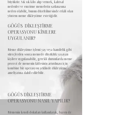
büyüktür. Sık sık kilo alıp vermek, kalıtsal
nedenler ve emzirme memelerin sarkmasına
neden olabilir, bunun düzeltilmesinde etkili olan
yöntem meme dikleştirme estetiğidir.
GÖĞÜS DİKLEŞTİRME
OPERASYONU KİMLERE
UYGULANIR?
Meme dikleştirme işlemi yaş veya hamilelik gibi
süreçlerden sonra memede düşüklük yaşayan
kişilere uygulanabilir, gerekli durumlarda meme
protezi de memenin kitlesinin artırılması için
kombine bir operasyon şeklinde dikleştirme
ameliyatına dahil edilebilir.
GÖĞÜS DİKLEŞTİRME
OPERASYONU NASIL YAPILIR?
Memenin kendi dokuları kullanılarak, bazen de