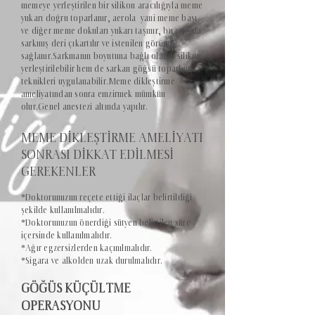
memeye yerleştirilen bir silikon aracılığıyla meme
yukarı doğru toparlanır, aerola yani meme başı
ve diğer meme dokuları yukarı taşınır, bu esnada
sarkmış deri çıkartılır ve istenilen görüntü
sağlanır.Sarkmanın boyutuna bağlı olarak silikon
yerleştirilebilir hem de sarkan göğsü toparlama
teknikleri uygulanabilir.Meme dikleştirme
ameliyatından sonra emzirmek mümkün
olur.Genel anestezi altında yapılır.
MEME DİKLEŞTİRME AMELİYATI
SONRASI DİKKAT EDİLMESİ
GEREKENLER
*Doktorunuzun reçete ettiği ilaçlar belirtildiği
şekilde kullanılmalıdır.
*Doktorunuzun önerdiği sütyen belirtilen süre
içersinde kullanılmalıdır.
*Ağır egzersizlerden kaçınılmalıdır.
*Sigara ve alkolden uzak durulmalıdır.
GÖĞÜS KÜÇÜLTME
OPERASYONU