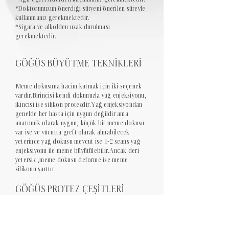
*Doktorunuzun önerdiği sütyeni önerilen süreyle
kullanmanız gerekmektedir.
*Sigara ve alkolden uzak durulması
gerekmektedir.
GÖĞÜS BÜYÜTME TEKNİKLERİ
Meme dokusuna hacim katmak için iki seçenek
vardır.Birincisi kendi dokunuzla yağ enjeksiyonu,
ikincisi ise silikon protezdir.Yağ enjeksiyondan
genelde her hasta için uygun değildir ama
anatomik olarak uygun, küçük bir meme dokusu
var ise ve vücutta greft olarak alınabilecek
yeterince yağ dokusu mevcut ise 1-2 seans yağ
enjeksiyonu ile meme büyütülebilir.Ancak deri
yetersiz ,meme dokusu deforme ise meme
silikonu şarttır.
GÖĞÜS PROTEZ ÇEŞİTLERİ
Genel olarak bilinen meme protezi şekilleri
yuvarlak ve damla (anatomik)